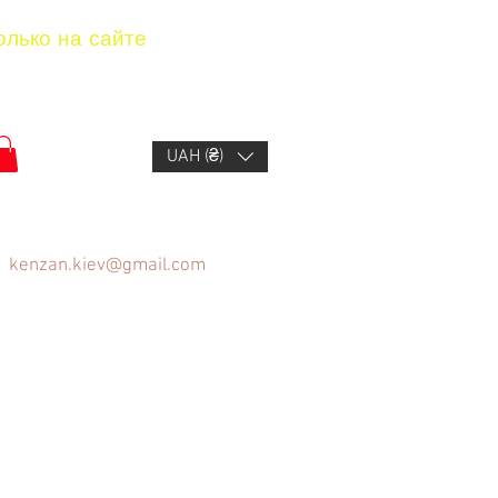
олько на сайте
UAH (₴)
kenzan.kiev@gmail.com
ов
Вопрос/Ответ