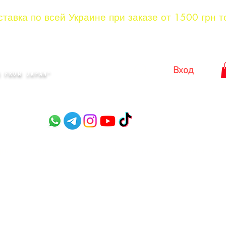
тавка по всей Украине при заказе от 1500 грн т
KYIV
Вход
 FROM JAPAN"​
оры
Садовые ножницы
Ножницы для стрижки куст