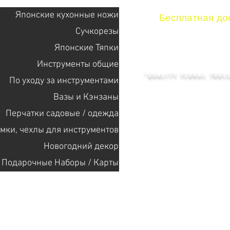
Японские кухонные ножи
Бесплатная дос
Сучкорезы
Японские Тяпки
KENZAN 
Инструменты общие
"QUALITY FLORAL TOOLS
По уходу за инструментами
Bазы и Кэнзаны
Перчатки садовые / одежда
+14132318523
мки, чехлы для инструментов
Новогодний декор
Главная
Cекат
Подарочные Наборы / Карты