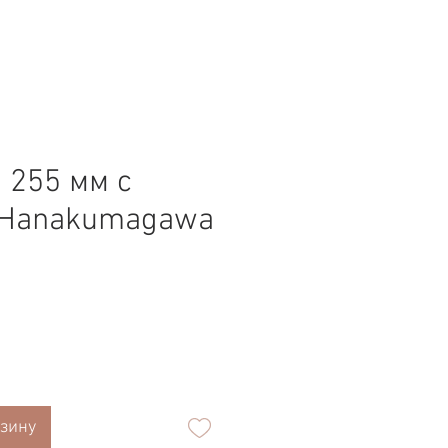
255 мм с
 Hanakumagawa
а
рзину