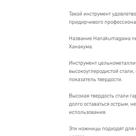
Такой инструмент удовлетв
придирчивого профессиона
Название Hanakumagawa пер
Ханакума.
Инструмент цельнометаллич
высокоуглеродистой стали
показатель твердости.
Высокая твердость стали га
долго оставаться острым, н
использования.
Эти ножницы подходят для о