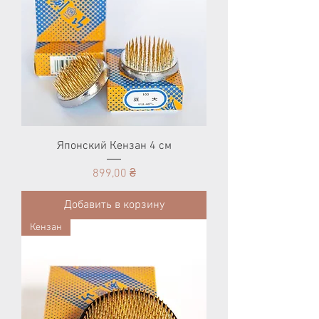
Японский Кензан 4 см
Цена
899,00 ₴
Добавить в корзину
Кензан