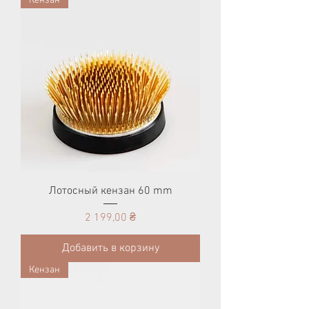
Кензан
Лотосный кензан 60 mm
Цена
2 199,00 ₴
Добавить в корзину
Кензан