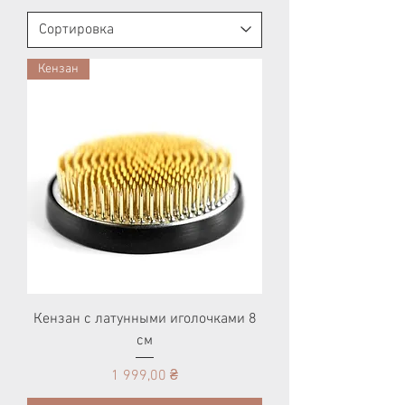
Кензан
Кензан с латунными иголочками 8
см
Цена
1 999,00 ₴