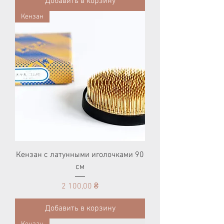
Добавить в корзину
Кензан
Кензан с латунными иголочками 90
см
Цена
2 100,00 ₴
Добавить в корзину