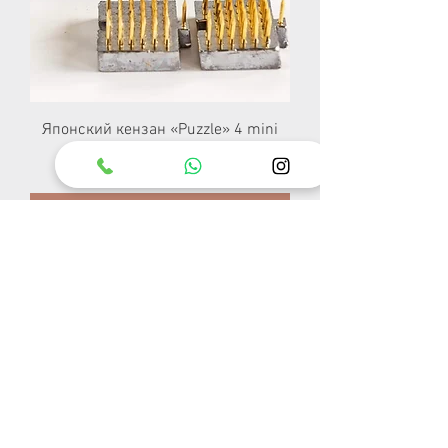
Японский кeнзан «Puzzle» 4 mini
Цена
999,00 ₴
Добавить в корзину
Кензан