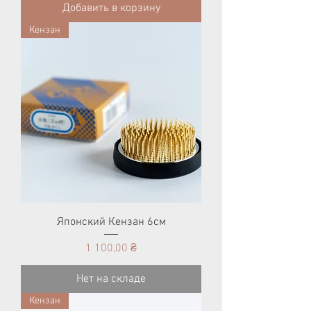
Добавить в корзину
Кензан
Японский Кензан 6см
Цена
1 100,00 ₴
Нет на складе
Кензан