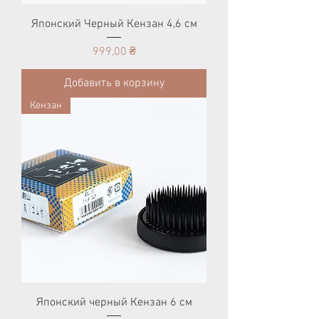
Японский Черный Кензан 4,6 см
Цена
999,00 ₴
Добавить в корзину
Кензан
Японский черный Кензан 6 см