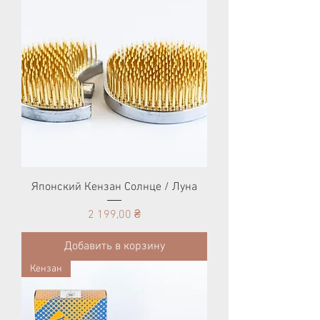
Японский Кензан Солнце / Луна
Цена
2 199,00 ₴
Добавить в корзину
Кензан