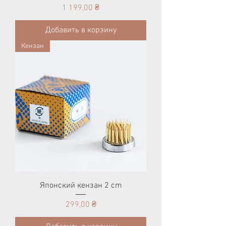
Цена
1 199,00 ₴
Добавить в корзину
Кензан
Японский кензан 2 cm
Цена
299,00 ₴