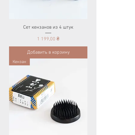
Сет кензанов из 4 штук
Цена
1 199,00 ₴
Добавить в корзину
Кензан