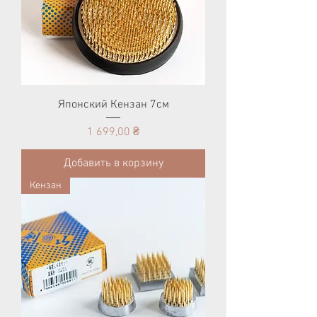
Японский Кензан 7см
Цена
1 699,00 ₴
Добавить в корзину
Кензан