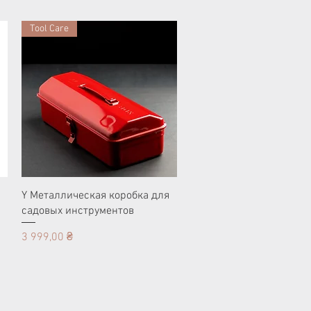
Tool Care
Y Металлическая коробка для
садовых инструментов
Цена
3 999,00 ₴