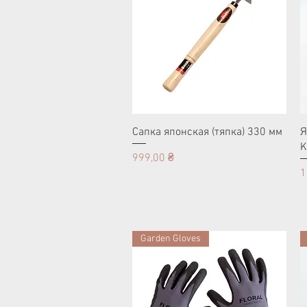
Cапка японская (тяпка) 330 мм
Я
K
Цена
999,00 ₴
Ц
1
Garden Gloves