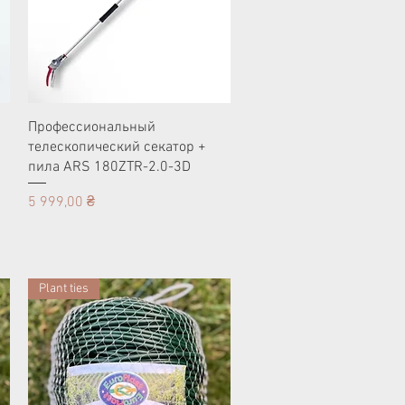
Профессиональный
телескопический секатор +
пила ARS 180ZTR-2.0-3D
Цена
5 999,00 ₴
Plant ties