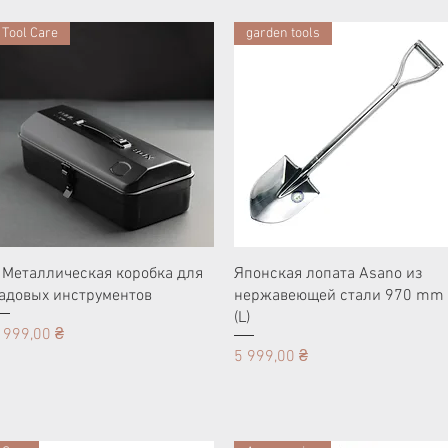
Tool Care
garden tools
 Металлическая коробка для
Японская лопата Asano из
адовых инструментов
нержавеющей стали 970 mm
(L)
ена
 999,00 ₴
Цена
5 999,00 ₴