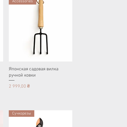
Accessories
Японская садовая вилка
ручной ковки
Цена
2 999,00 ₴
Сучкорезы