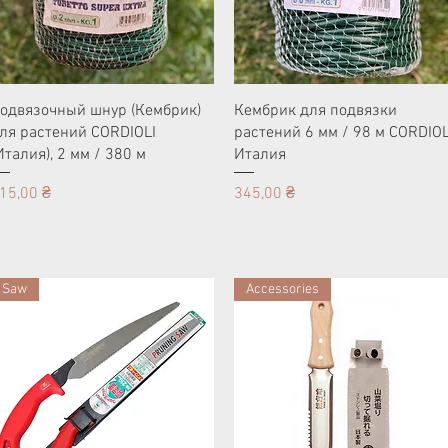
одвязочный шнур (Кембрик)
Кембрик для подвязки
ля растений CORDIOLI
растений 6 мм / 98 м CORDIOL
Италия), 2 мм / 380 м
Италия
ена
Цена
15,00 ₴
345,00 ₴
Saw
Accessories