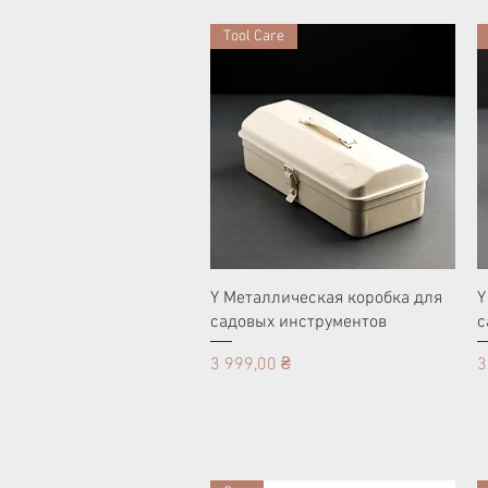
Tool Care
Y Металлическая коробка для
Y
садовых инструментов
с
Цена
Ц
3 999,00 ₴
3