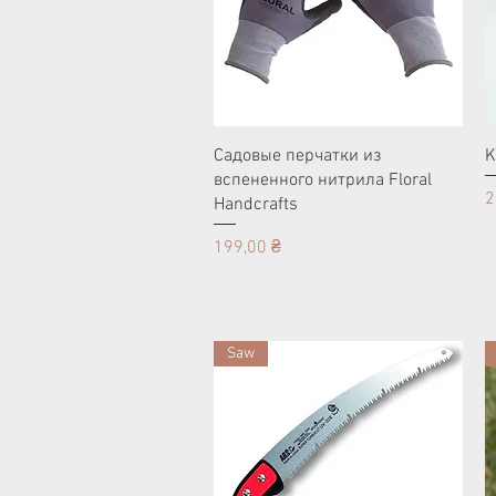
Садовые перчатки из
K
вспененного нитрила Floral
Ц
2
Handcrafts
Цена
199,00 ₴
Saw