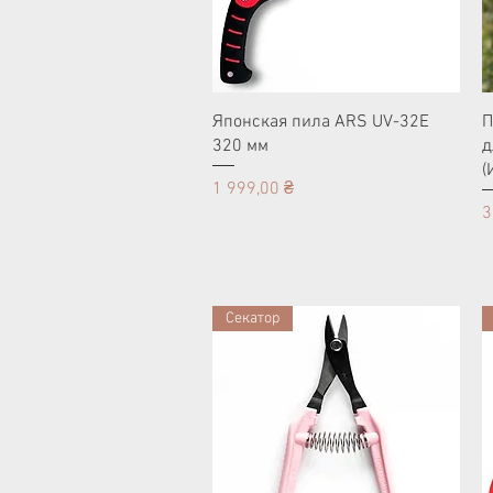
Японская пила ARS UV-32E
П
320 мм
д
(
Цена
1 999,00 ₴
Ц
3
Секатор