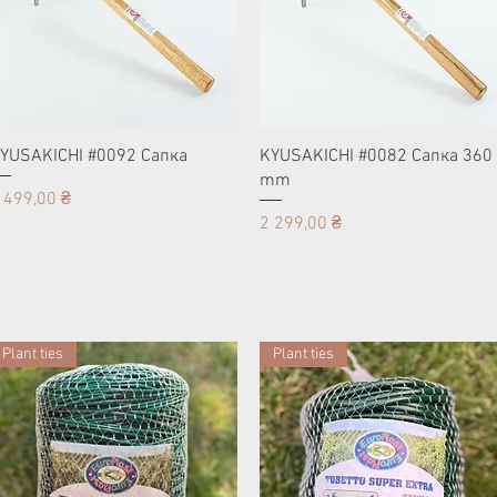
YUSAKICHI #0092 Cапка
KYUSAKICHI #0082 Cапка 360
mm
ена
 499,00 ₴
Цена
2 299,00 ₴
Plant ties
Plant ties