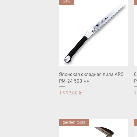
Saw
Японская складная пила ARS
С
PM-24 500 мм
P
Цена
Ц
1 999,00 ₴
1
garden tools