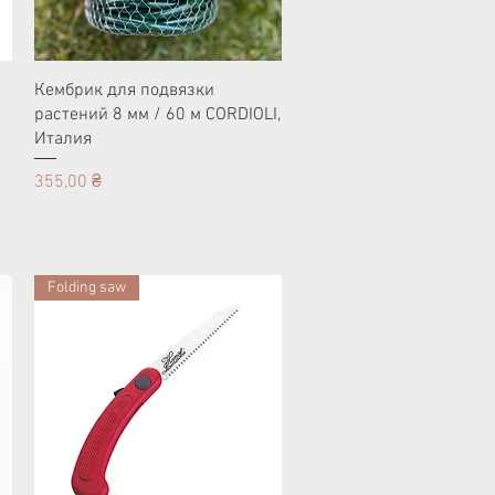
Кембрик для подвязки
растений 8 мм / 60 м CORDIOLI,
Италия
Цена
355,00 ₴
Folding saw