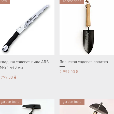
Saw
Accessories
кладная садовая пила ARS
Японская садовая лопатка
M-21 440 мм
Цена
2 999,00 ₴
ена
 799,00 ₴
garden tools
garden tools