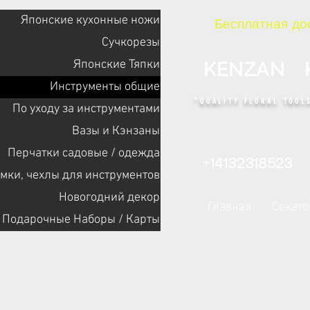
Японские кухонные ножи
Бесплатная дос
Сучкорезы
Японские Тяпки
KENZAN 
Инструменты общие
"QUALITY FLORAL TOOLS
По уходу за инструментами
Bазы и Кэнзаны
Перчатки садовые / одежда
+14132318523
мки, чехлы для инструментов
Новогодний декор
Главная
Cекат
Подарочные Наборы / Карты