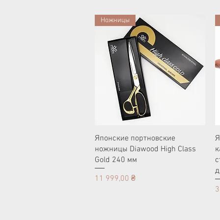
Ножницы
Японские портновские
Я
ножницы Diawood High Class
к
Gold 240 мм
с
д
Цена
11 999,00 ₴
Ц
3