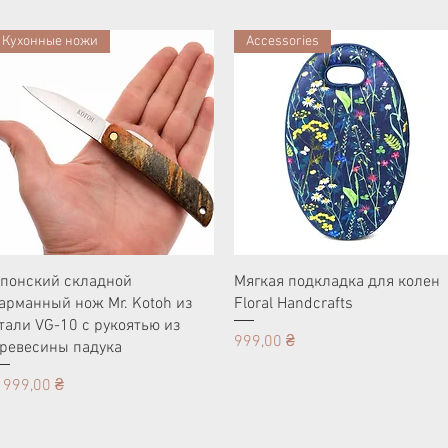
Кухонные ножи
Accessories
понский складной
Мягкая подкладка для колен
арманный нож Mr. Kotoh из
Floral Handcrafts
тали VG-10 с рукоятью из
Цена
999,00 ₴
ревесины падука
ена
 999,00 ₴