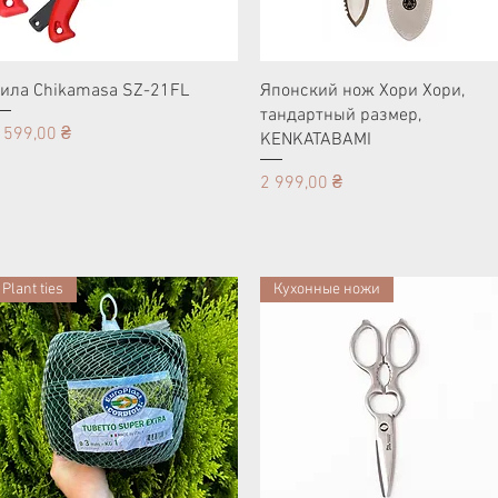
ила Chikamasa SZ-21FL
Японский нож Хори Хори,
тандартный размер,
ена
 599,00 ₴
KENKATABAMI
Цена
2 999,00 ₴
Plant ties
Кухонные ножи