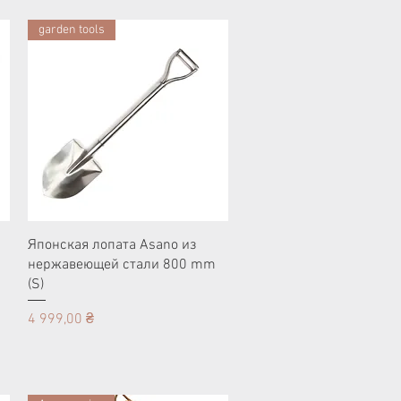
garden tools
Японская лопата Asano из
нержавеющей стали 800 mm
(S)
Цена
4 999,00 ₴