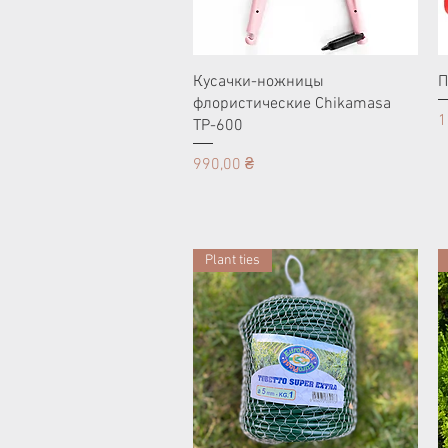
Кусачки-ножницы
П
флористические Chikamasa
Ц
1
TP-600
Цена
990,00 ₴
Plant ties