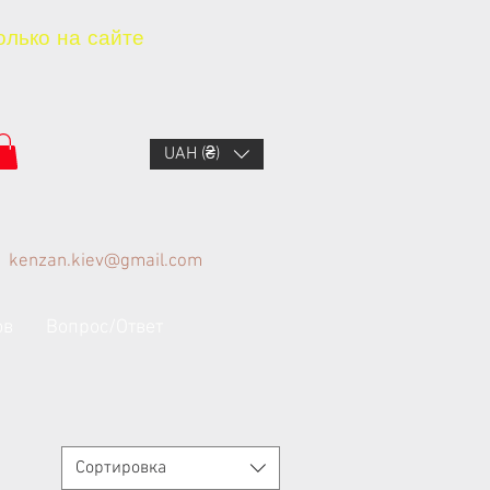
олько на сайте
UAH (₴)
kenzan.kiev@gmail.com
ов
Вопрос/Ответ
Сортировка