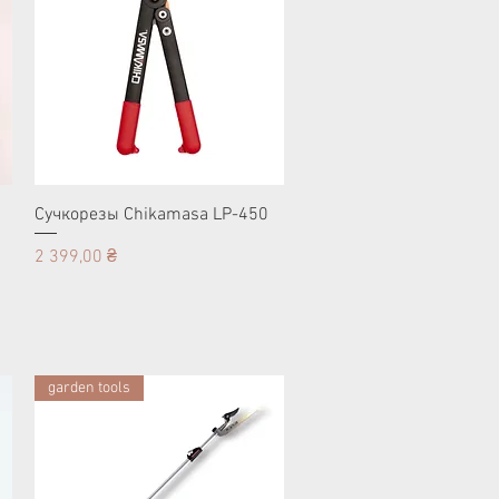
Сучкорезы Chikamasa LP-450
Цена
2 399,00 ₴
garden tools