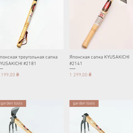
понская треугольная сапка
Японская сапка KYUSAKICHI
YUSAKICHI #2181
#2141
ена
Цена
 199,00 ₴
1 299,00 ₴
garden tools
garden tools