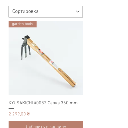
garden tools
KYUSAKICHI #0082 Cапка 360 mm
Цена
2 299,00 ₴
Добавить в корзину