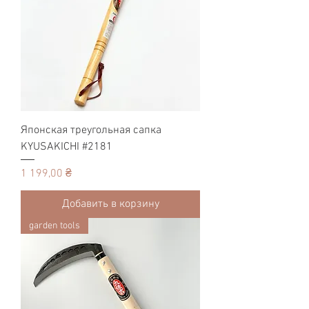
Японская треугольная сапка
KYUSAKICHI #2181
Цена
1 199,00 ₴
Добавить в корзину
garden tools