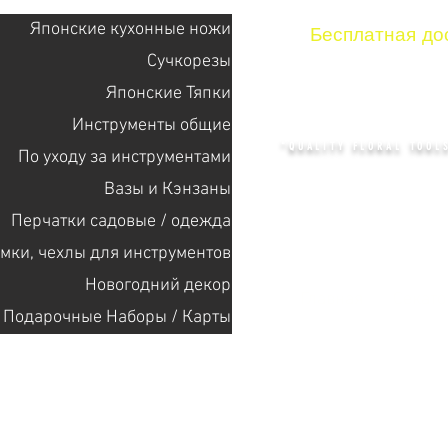
Японские кухонные ножи
Бесплатная дос
Сучкорезы
Японские Тяпки
KENZAN 
Инструменты общие
"QUALITY FLORAL TOOLS
По уходу за инструментами
Bазы и Кэнзаны
Перчатки садовые / одежда
+14132318523
мки, чехлы для инструментов
Новогодний декор
Главная
Cекат
Подарочные Наборы / Карты