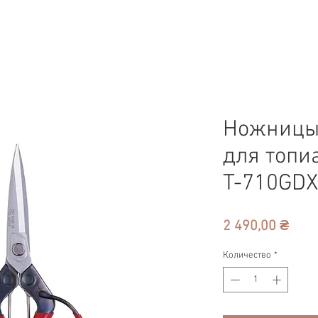
Ножницы
для топи
T-710GDX
Цен
2 490,00 ₴
Количество
*