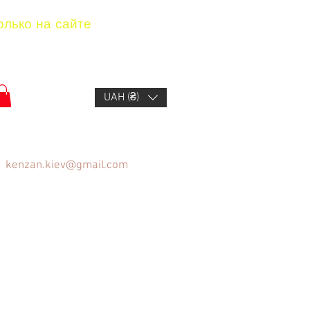
олько на сайте
UAH (₴)
kenzan.kiev@gmail.com
ов
Вопрос/Ответ