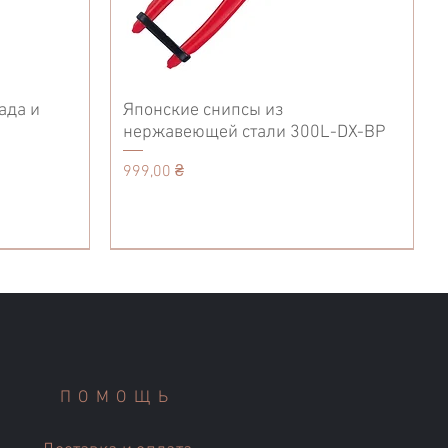
ада и
Японские снипсы из
нержавеющей стали 300L-DX-BP
Цена
999,00 ₴
Accessories
Кухонные ножи
Tool Belt
ПОМОЩЬ