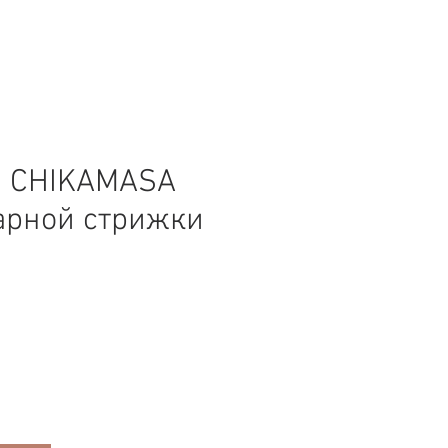
 CHIKAMASA
арной стрижки
а