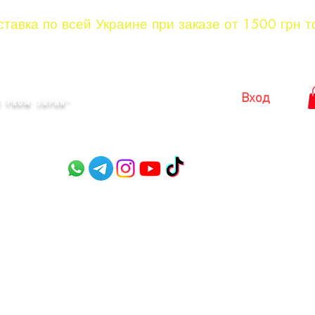
тавка по всей Украине при заказе от 1500 грн т
KYIV
Вход
 FROM JAPAN"​
оры
Садовые ножницы
Ножницы для стрижки куст