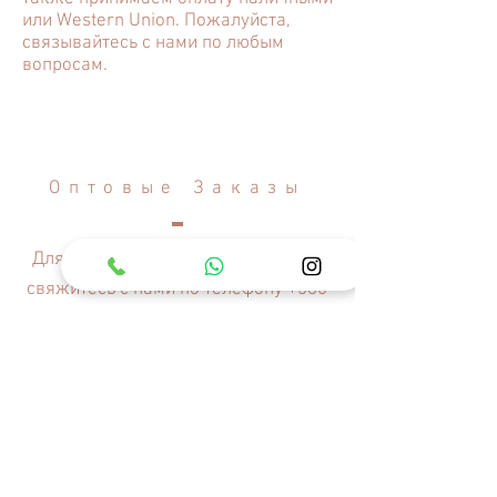
или Western Union. Пожалуйста,
связывайтесь с нами по любым
вопросам.
Оптовые Заказы
Для оптовых заказов, пожалуйста,
свяжитесь с нами по телефону
+380
(98) 447-3514
или по электронной
почте
kenzan.kiev@gmail.com
НАШ САЙТ
Находится в Киеве, Украина.