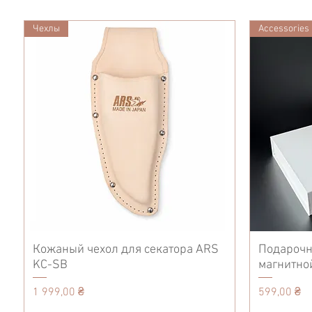
Чехлы
Accessories
Кожаный чехол для секатора ARS
Подарочн
KC-SB
магнитно
Цена
Цена
1 999,00 ₴
599,00 ₴