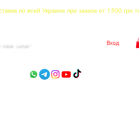
тавка по всей Украине при заказе от 1500 грн т
KYIV
Вход
 FROM JAPAN"​
оры
Садовые ножницы
Ножницы для стрижки куст