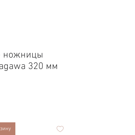
е ножницы
agawa 320 мм
на
рзину