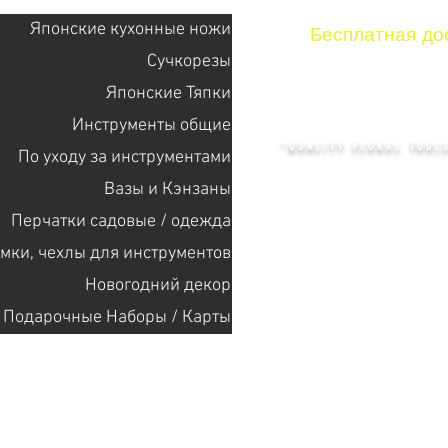
Японские кухонные ножи
Бесплатная дос
Сучкорезы
Японские Тяпки
KENZAN 
Инструменты общие
"QUALITY FLORAL TOOLS
По уходу за инструментами
Bазы и Кэнзаны
Перчатки садовые / одежда
+14132318523
мки, чехлы для инструментов
Новогодний декор
Главная
Cекат
Подарочные Наборы / Карты