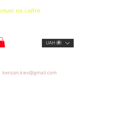
олько на сайте
UAH (₴)
kenzan.kiev@gmail.com
ов
Вопрос/Ответ