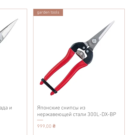
garden tools
ада и
Японские снипсы из
нержавеющей стали 300L-DX-BP
Цена
999,00 ₴