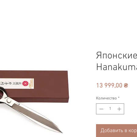
Японски
Hanakum
Це
13 999,00 ₴
Количество
*
Добавить в ко