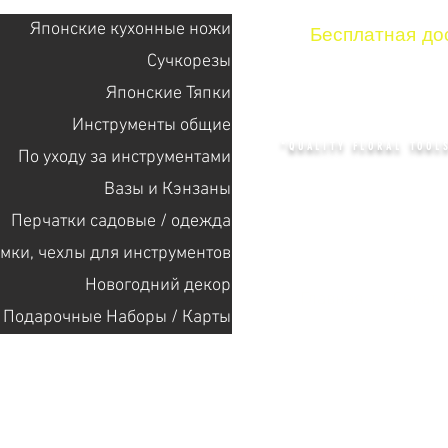
Японские кухонные ножи
Бесплатная дос
Сучкорезы
Японские Тяпки
KENZAN 
Инструменты общие
"QUALITY FLORAL TOOLS
По уходу за инструментами
Bазы и Кэнзаны
Перчатки садовые / одежда
+14132318523
мки, чехлы для инструментов
Новогодний декор
Главная
Cекат
Подарочные Наборы / Карты