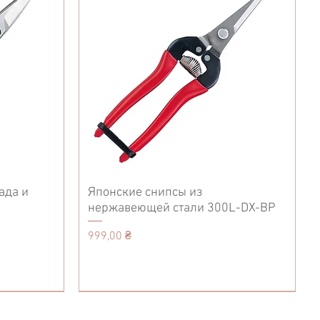
ада и
Японские снипсы из
нержавеющей стали 300L-DX-BP
Цена
999,00 ₴
Accessories
Кухонные ножи
Tool Belt