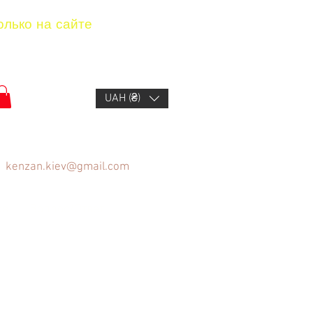
олько на сайте
UAH (₴)
kenzan.kiev@gmail.com
ов
Вопрос/Ответ