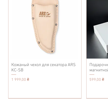
Кожаный чехол для секатора ARS
Подарочн
KC-SB
магнитно
Цена
Цена
1 999,00 ₴
599,00 ₴
Tool Care
Accessories
Accessories
Tool Care
Ножницы
Tool Care