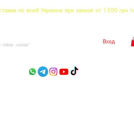
тавка по всей Украине при заказе от 1500 грн т
KYIV
Вход
 FROM JAPAN"​
оры
Садовые ножницы
Ножницы для стрижки куст