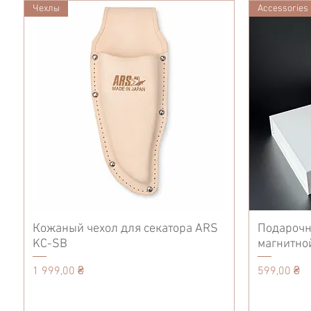
Чехлы
Accessories
Кожаный чехол для секатора ARS
Подарочн
KC-SB
магнитно
Цена
Цена
1 999,00 ₴
599,00 ₴