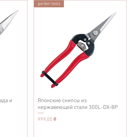
garden tools
ада и
Японские снипсы из
нержавеющей стали 300L-DX-BP
Цена
999,00 ₴