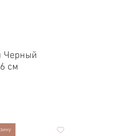
й Черный
,6 см
рзину