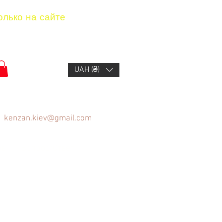
олько на сайте
UAH (₴)
kenzan.kiev@gmail.com
ов
Вопрос/Ответ