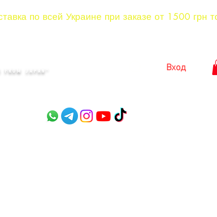
тавка по всей Украине при заказе от 1500 грн т
KYIV
Вход
 FROM JAPAN"​
оры
Садовые ножницы
Ножницы для стрижки куст