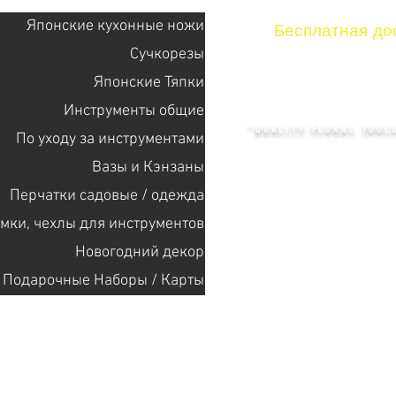
Японские кухонные ножи
Бесплатная дос
Сучкорезы
Японские Тяпки
KENZAN 
Инструменты общие
"QUALITY FLORAL TOOLS
По уходу за инструментами
Bазы и Кэнзаны
Перчатки садовые / одежда
+14132318523
мки, чехлы для инструментов
Новогодний декор
Главная
Cекат
Подарочные Наборы / Карты