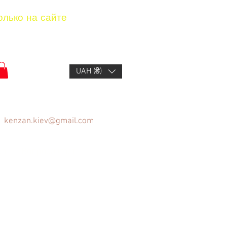
олько на сайте
UAH (₴)
kenzan.kiev@gmail.com
ов
Вопрос/Ответ