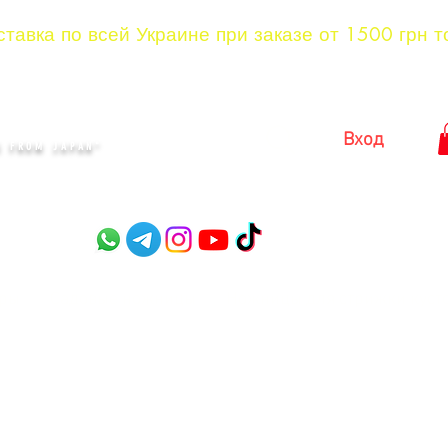
тавка по всей Украине при заказе от 1500 грн т
KYIV
Вход
 FROM JAPAN"​
оры
Садовые ножницы
Ножницы для стрижки куст