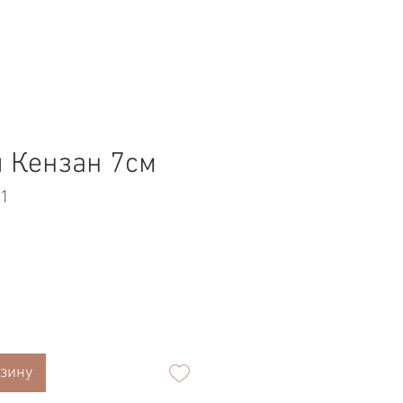
 Кензан 7см
01
а
рзину