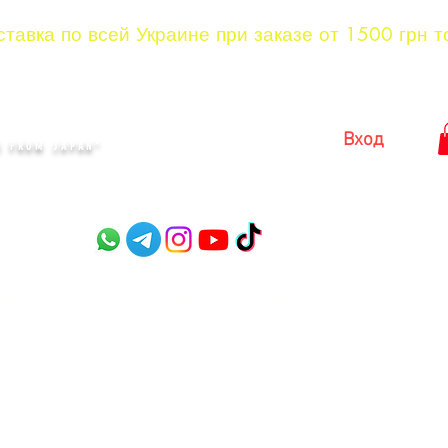
тавка по всей Украине при заказе от 1500 грн т
KYIV
Вход
 FROM JAPAN"​
оры
Садовые ножницы
Ножницы для стрижки куст