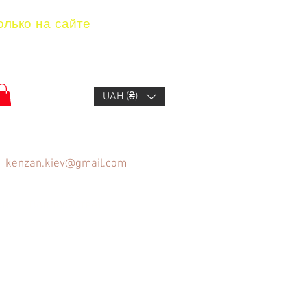
олько на сайте
UAH (₴)
kenzan.kiev@gmail.com
ов
Вопрос/Ответ