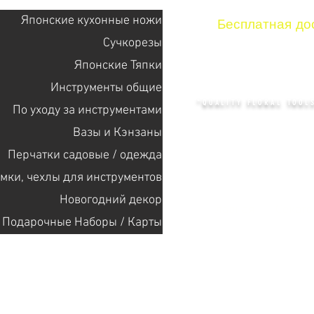
Японские кухонные ножи
Бесплатная дос
Сучкорезы
Японские Тяпки
KENZAN 
Инструменты общие
"QUALITY FLORAL TOOLS
По уходу за инструментами
Bазы и Кэнзаны
Перчатки садовые / одежда
+14132318523
мки, чехлы для инструментов
Новогодний декор
Главная
Cекат
Подарочные Наборы / Карты