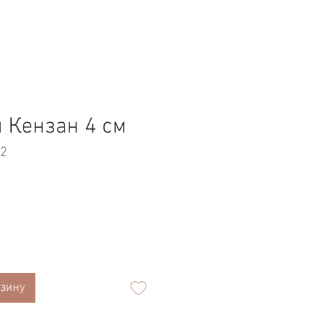
 Кензан 4 см
02
рзину