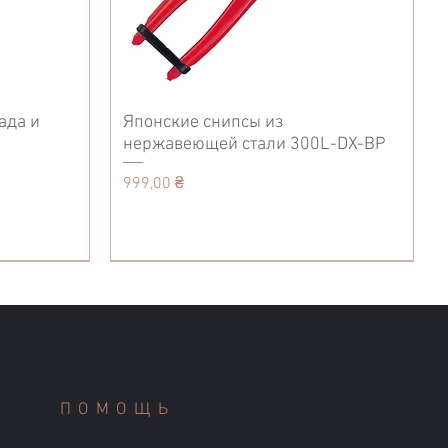
ада и
Японские снипсы из
нержавеющей стали 300L-DX-BP
Цена
999,00 ₴
Accessories
Кухонные ножи
Tool Belt
ПОМОЩЬ