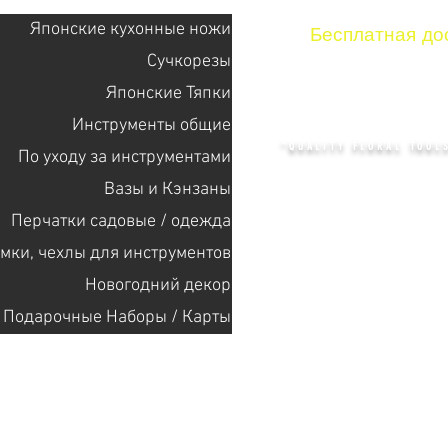
Японские кухонные ножи
Бесплатная дос
Сучкорезы
Японские Тяпки
KENZAN 
Инструменты общие
"QUALITY FLORAL TOOLS
По уходу за инструментами
Bазы и Кэнзаны
Перчатки садовые / одежда
+14132318523
мки, чехлы для инструментов
Новогодний декор
Главная
Cекат
Подарочные Наборы / Карты