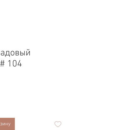
садовый
 # 104
а
рзину