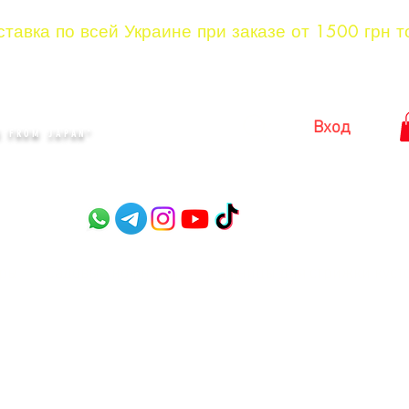
тавка по всей Украине при заказе от 1500 грн т
KYIV
Вход
 FROM JAPAN"​
оры
Садовые ножницы
Ножницы для стрижки куст