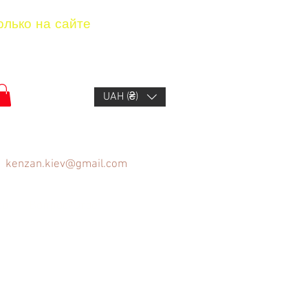
олько на сайте
UAH (₴)
kenzan.kiev@gmail.com
ов
Вопрос/Ответ