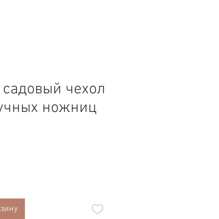
садовый чехол
учных ножниц
а
рзину