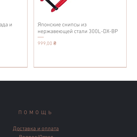
ада и
Японские снипсы из
нержавеющей стали 300L-DX-BP
Цена
999,00 ₴
Accessories
Кухонные ножи
Tool Belt
ПОМОЩЬ
Доставка и оплата