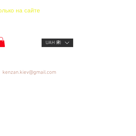
олько на сайте
UAH (₴)
kenzan.kiev@gmail.com
ов
Вопрос/Ответ