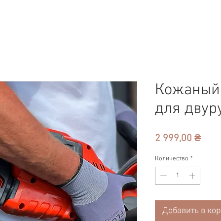
Кожаный 
для двур
Цен
2 999,00 ₴
Количество
*
Добавить в ко