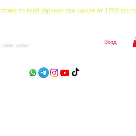
тавка по всей Украине при заказе от 1500 грн т
KYIV
Вход
 FROM JAPAN"​
оры
Садовые ножницы
Ножницы для стрижки куст