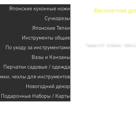
Японские кухонные ножи
Бесплатная дос
Сучкорезы
Японские Тяпки
KENZAN 
Инструменты общие
"QUALITY FLORAL TOOLS
По уходу за инструментами
Bазы и Кэнзаны
Перчатки садовые / одежда
+14132318523
мки, чехлы для инструментов
Новогодний декор
Главная
Cекат
Подарочные Наборы / Карты