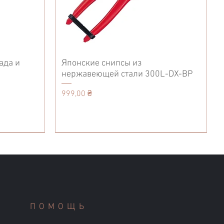
ада и
Японские снипсы из
нержавеющей стали 300L-DX-BP
Цена
999,00 ₴
Accessories
Кухонные ножи
Tool Belt
ПОМОЩЬ