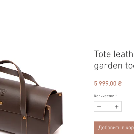
Tote leath
garden to
Цен
5 999,00 ₴
Количество
*
Добавить в ко