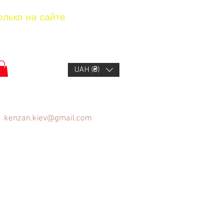
олько на сайте
UAH (₴)
kenzan.kiev@gmail.com
ов
Вопрос/Ответ