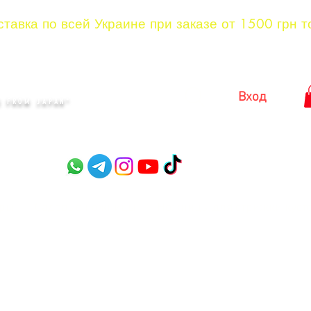
тавка по всей Украине при заказе от 1500 грн т
KYIV
Вход
 FROM JAPAN"​
оры
Садовые ножницы
Ножницы для стрижки куст