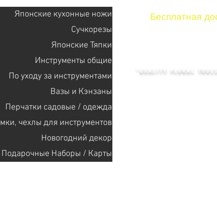
Японские кухонные ножи
Бесплатная дос
Сучкорезы
Японские Тяпки
KENZAN 
Инструменты общие
"QUALITY FLORAL TOOLS
По уходу за инструментами
Bазы и Кэнзаны
Перчатки садовые / одежда
+14132318523
мки, чехлы для инструментов
Новогодний декор
Главная
Cекат
Подарочные Наборы / Карты