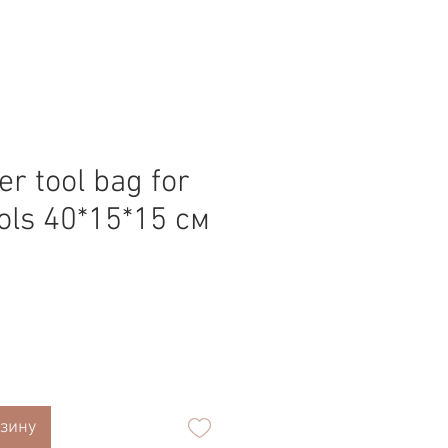
er tool bag for
ols 40*15*15 см
а
рзину