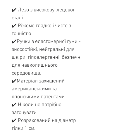
✔️ Лезо з високовуглецевої
сталі
✔️ Ріжемо гладко і чисто з
точністю
✔️Ручки з еластомерної гуми -
зносостійкі, нейтральні для
шкіри, гіпоалергенні, безпечні
для навколишнього
середовища.
✔️Матеріал захищений
американськими та
японськими патентами.
✔️ Ніколи не потрібно
заточувати
✔️ Розрахований на діаметр
гілки 1 см.