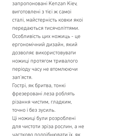
запропоновані Kenzan Kiev,
виготовлені з тієі ж самоі
сталі, майстерність ковки якоі
передаються тисячоліттями.
Особливість цих ножиць - це
ергономічний дизайн, який
дозволяє використовувати
ножиці протягом тривалого
періоду часу не втомлюючи
зап'ястя.
Гострі, як бритва, тонкі
фрезеровані леза роблять
різання чистим, гладким,
точно і без зусиль.
Ці ножиці були розроблені
для чистоти зріза рослин, а не
частково подрібнювати їх, як