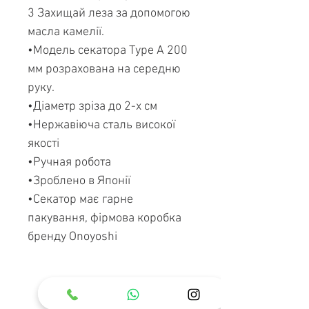
3 Захищай леза за допомогою
масла камелії.
•Модель секатора Type A 200
мм розрахована на середню
руку.
•Діаметр зріза до 2-х см
•Нержавіюча сталь високої
якості
•Ручная робота
•Зроблено в Японії
•Секатор має гарне
пакування, фірмова коробка
бренду Onoyoshi
Супутні товари