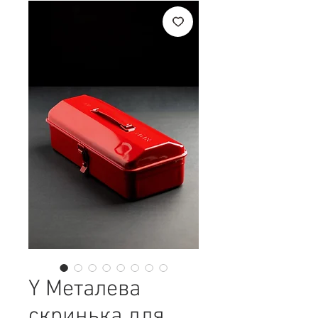
Y Металева
скринька для