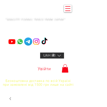
KENZAN KYIV
"QUALITY FLORAL TOOLS FROM JAPAN"
+14132318523
UAH (₴)
Увійти
Безкоштовна доставка по всій Україні
при замовлені від 1500 грн лише на сайті