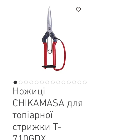
Ножиці
CHIKAMASA для
топіарної
стрижки T-
710GDX