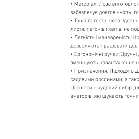
• Матеріал: Леза виготовлен
забезпечує довговічність, гос
• Тонкі та гострі леза: Ідеа
листя, пагонів і квітів, не
• Легкість і маневреність: 
дозволяють працювати довги
• Ергономічні ручки: Зручні
зменшують навантаження на
• Призначення: Підходять д
садовими рослинами, а також
Ці сніпси – чудовий вибір дл
аматорів, які шукають точни