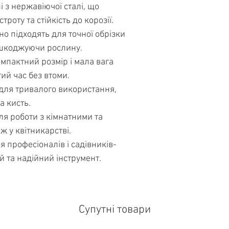
і з нержавіючої сталі, що
троту та стійкість до корозії.
льно підходять для точної обрізки
 пошкоджуючи рослину.
Компактний розмір і мала вага
й час без втоми.
 для тривалого використання,
 кисть.
ля роботи з кімнатними та
 у квітникарстві.
я професіоналів і садівників-
й та надійний інструмент.
Супутні товари