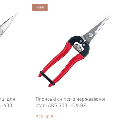
Iнше
иці для
Японські сніпси з нержавіючої
U-600
сталі ARS 300L-DX-BP
Ціна
999,00 ₴