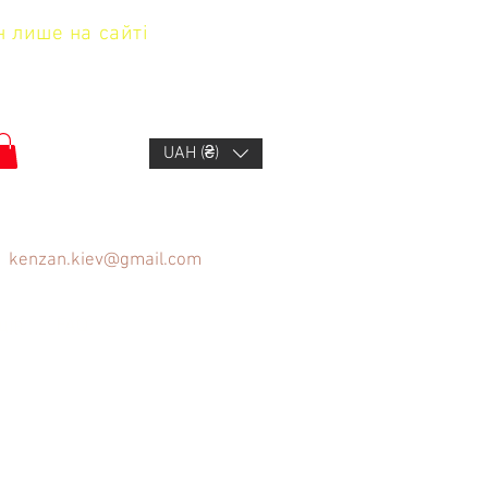
н лише на сайті
UAH (₴)
kenzan.kiev@gmail.com
щів
FAQ