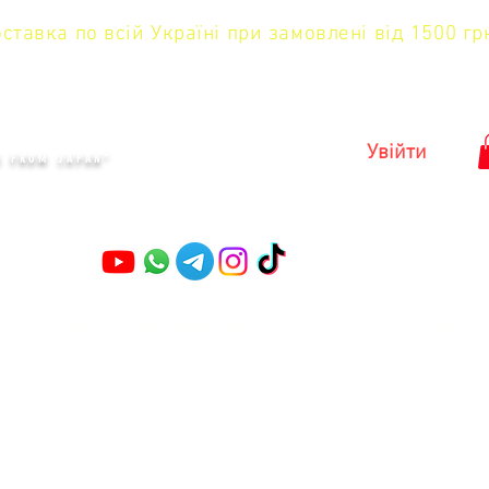
тавка по всій Україні при замовлені від 1500 гр
KYIV
Увійти
S FROM JAPAN"
Секатори
Садові Ножиці
Ножиці для стрижки ку