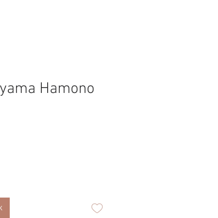
oyama Hamono
к