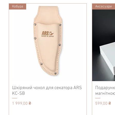
Кобура
Аксесуари
Шкіряний чохол для секатора ARS
Подарунк
KC-SB
магнітною
Ціна
Ціна
1 999,00 ₴
599,00 ₴