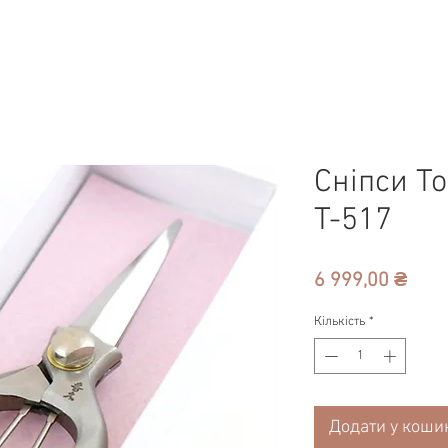
Сніпси T
T-517
Ціна
6 999,00 ₴
Кількість
*
Додати у коши