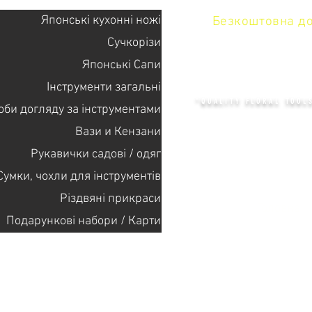
Японські кухонні ножі
Безкоштовна дос
Сучкорізи
Японські Сапи
KENZAN 
Інструменти загальні
"QUALITY FLORAL TOOL
оби догляду за інструментами
Вази и Кензани
Рукавички садові / одяг
+14132318523
Сумки, чохли для інструментів
Різдвяні прикраси
Головна
Подарункові набори / Карти