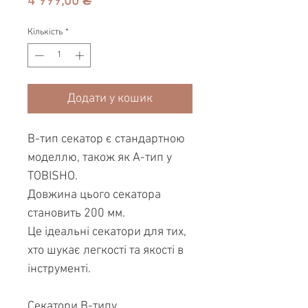
Ціна
4 999,00 ₴
Кількість
*
Додати у кошик
B-тип секатор є стандартною
моделлю, також як A-тип у
TOBISHO.
Довжина цього секатора
становить 200 мм.
Це ідеальні секатори для тих,
хто шукає легкості та якості в
інструменті.
Секатори B-типу