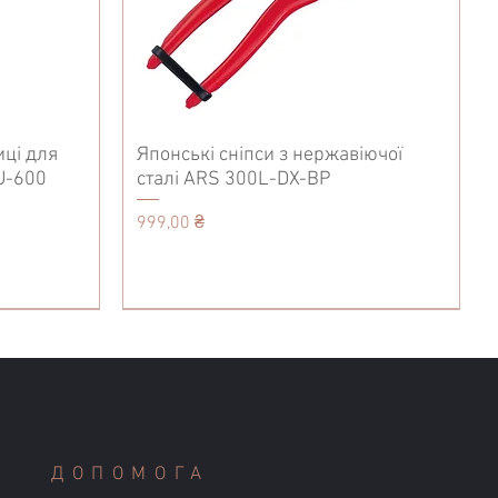
иці для
Японські сніпси з нержавіючої
U-600
сталі ARS 300L-DX-BP
Ціна
999,00 ₴
Аксесуари
Кухонні ножі
Пояс для інструментів
ДОПОМОГА