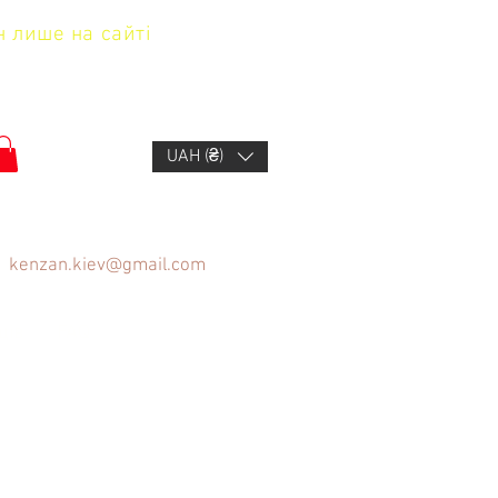
н лише на сайті
UAH (₴)
kenzan.kiev@gmail.com
щів
FAQ