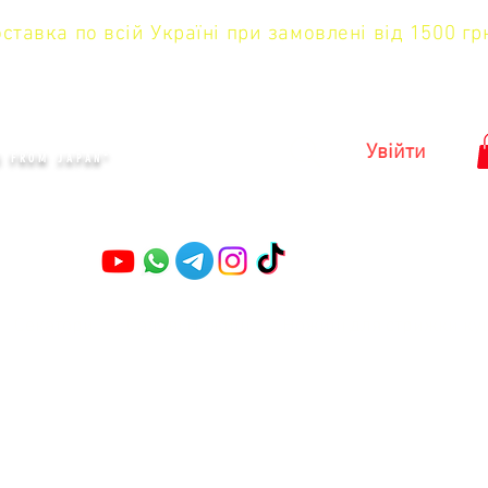
тавка по всій Україні при замовлені від 1500 гр
KYIV
Увійти
S FROM JAPAN"
Секатори
Садові Ножиці
Ножиці для стрижки ку