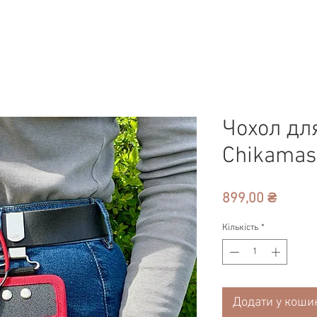
Чохол дл
Chikamas
Ціна
899,00 ₴
Кількість
*
Додати у коши