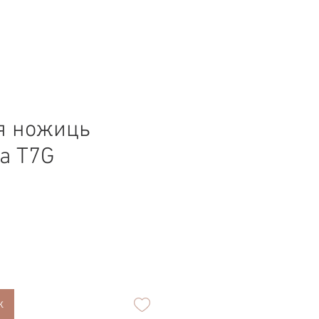
я ножиць
a T7G
к