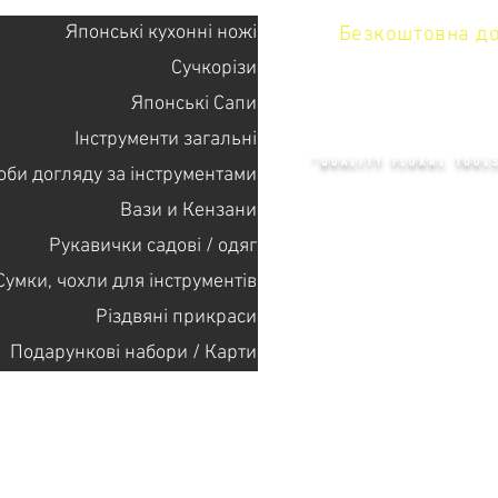
Японські кухонні ножі
Безкоштовна дос
Сучкорізи
Японські Сапи
KENZAN 
Інструменти загальні
"QUALITY FLORAL TOOL
оби догляду за інструментами
Вази и Кензани
Рукавички садові / одяг
+14132318523
Сумки, чохли для інструментів
Різдвяні прикраси
Головна
Подарункові набори / Карти