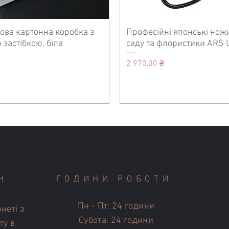
ова картонна коробка з
Професійні японські нож
 застібкою, біла
саду та флористики ARS 
Ціна
2 970,00 ₴
Tool Care
Ножиці
Tool Care
Н
ГОДИНИ РОБОТИ
Пн - Пт: 24 години
неті з
Субота: 24 години
ту в