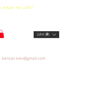
н лише на сайті
UAH (₴)
kenzan.kiev@gmail.com
щів
FAQ