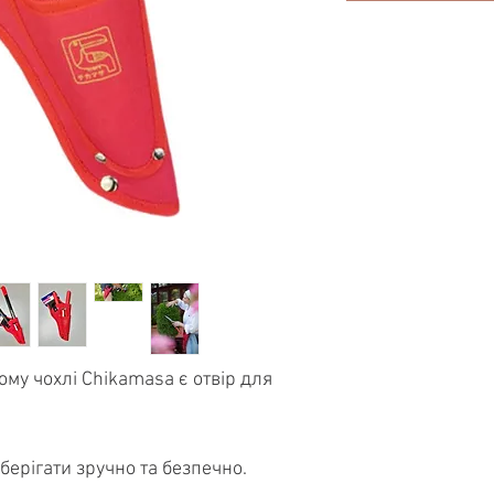
му чохлі Chikamasa є отвір для
берігати зручно та безпечно.