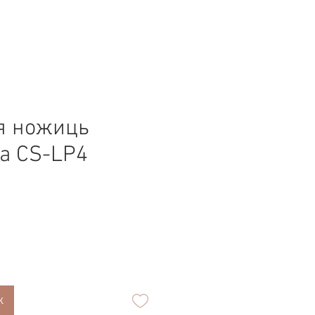
я ножиць
a CS-LP4
к