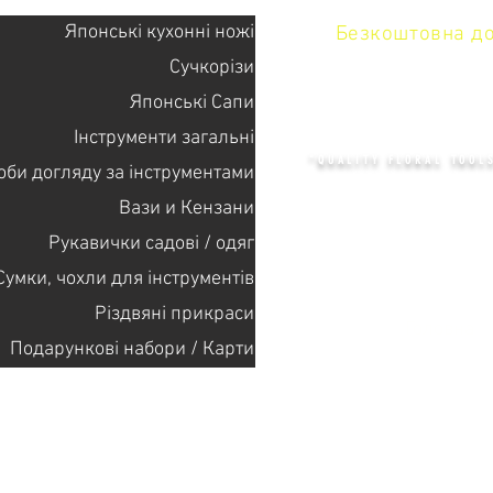
Японські кухонні ножі
Безкоштовна дос
Сучкорізи
Японські Сапи
KENZAN 
Інструменти загальні
"QUALITY FLORAL TOOL
оби догляду за інструментами
Вази и Кензани
Рукавички садові / одяг
+14132318523
Сумки, чохли для інструментів
Різдвяні прикраси
Головна
Подарункові набори / Карти