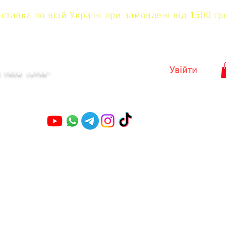
тавка по всій Україні при замовлені від 1500 гр
KYIV
Увійти
S FROM JAPAN"
Секатори
Садові Ножиці
Ножиці для стрижки ку