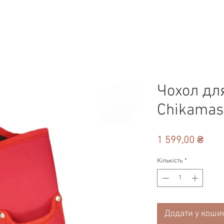
Чохол дл
Chikamas
Ціна
1 599,00 ₴
Кількість
*
Додати у коши