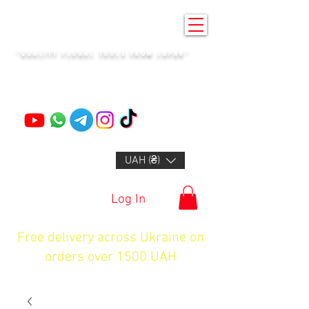
KENZAN KYIV
"QUALITY FLORAL TOOLS FROM JAPAN"
+14132318523
UAH (₴)
Log In
Free delivery across Ukraine on
orders over 1500 UAH