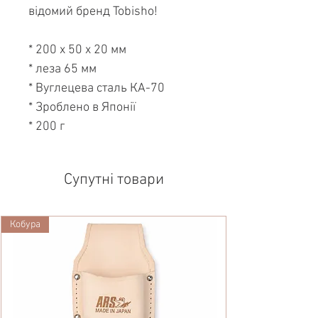
відомий бренд Tobisho!
* 200 х 50 х 20 мм
* леза 65 мм
* Вуглецева сталь КА-70
* Зроблено в Японії
* 200 г
Супутні товари
Кобура