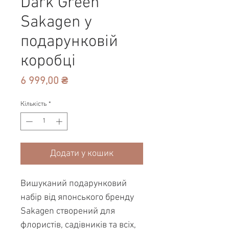
Dark Green
Sakagen у
подарунковій
коробці
Ціна
6 999,00 ₴
Кількість
*
Додати у кошик
Вишуканий подарунковий
набір від японського бренду
Sakagen створений для
флористів, садівників та всіх,