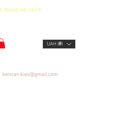
н лише на сайті
UAH (₴)
kenzan.kiev@gmail.com
щів
FAQ