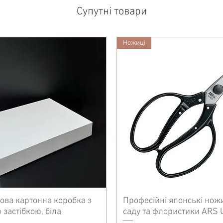
Супутні товари
Ножиці
ова картонна коробка з
Професійні японські нож
 застібкою, біла
саду та флористики ARS 