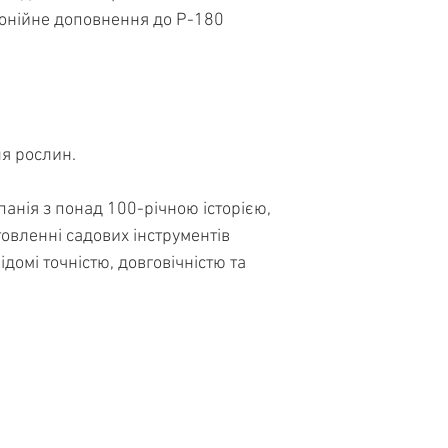
монійне доповнення до P-180
я рослин.
анія з понад 100-річною історією,
товленні садових інструментів
ідомі точністю, довговічністю та