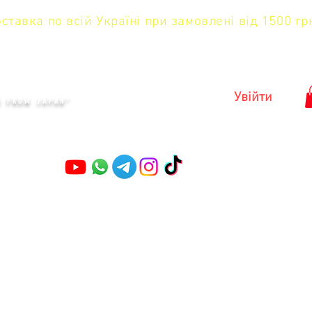
тавка по всій Україні при замовлені від 1500 гр
KYIV
Увійти
S FROM JAPAN"
Секатори
Садові Ножиці
Ножиці для стрижки ку