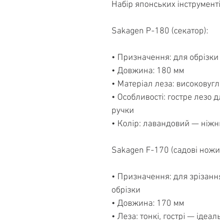
Набір японських інструмент
Sakagen P-180 (секатор):
• Призначення: для обрізки г
• Довжина: 180 мм
• Матеріал леза: високовуг
• Особливості: гостре лезо д
ручки
• Колір: лавандовий — ніжни
Sakagen F-170 (садові ножиц
• Призначення: для зрізання
обрізки
• Довжина: 170 мм
• Леза: тонкі, гострі — ідеал