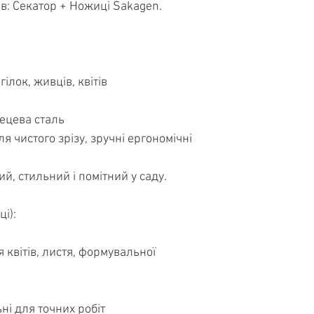
ів: Секатор + Ножиці Sakagen.
ілок, живців, квітів
лецева сталь
ля чистого зрізу, зручні ергономічні
й, стильний і помітний у саду.
і):
 квітів, листя, формувальної
ьні для точних робіт