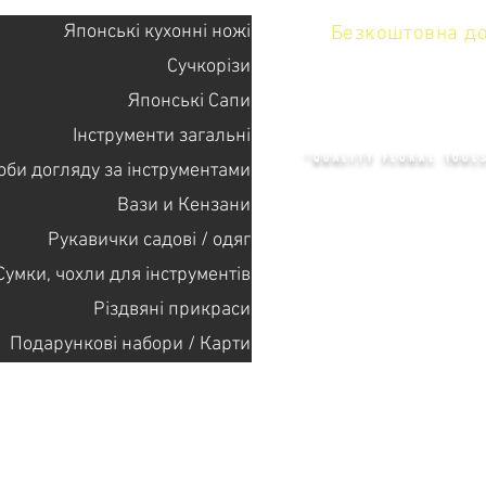
Японські кухонні ножі
Безкоштовна дос
Сучкорізи
Японські Сапи
KENZAN 
Інструменти загальні
"QUALITY FLORAL TOOL
оби догляду за інструментами
Вази и Кензани
Рукавички садові / одяг
+14132318523
Сумки, чохли для інструментів
Різдвяні прикраси
Головна
Подарункові набори / Карти