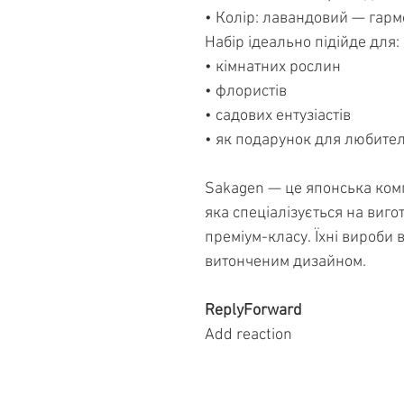
• Колір: лавандовий — гар
Набір ідеально підійде для:
• кімнатних рослин
• флористів
• садових ентузіастів
• як подарунок для любител
Sakagen — це японська комп
яка спеціалізується на виго
преміум-класу. Їхні вироби в
витонченим дизайном.
ReplyForward
Add reaction