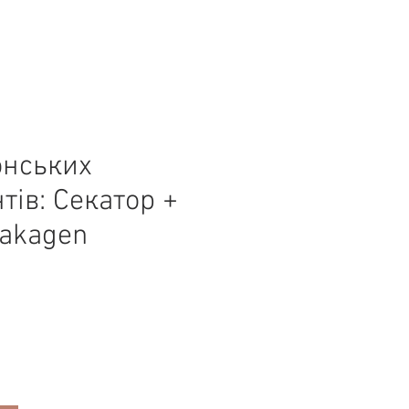
онських
тів: Секатор +
akagen