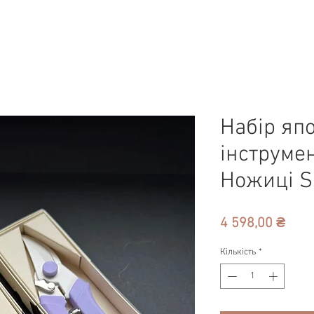
Набір яп
інструмен
Ножиці S
Ціна
4 598,00 ₴
Кількість
*