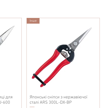
Iнше
иці для
Японські сніпси з нержавіючої
U-600
сталі ARS 300L-DX-BP