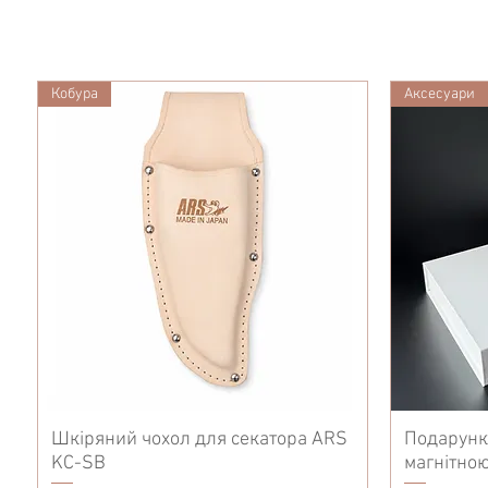
Кобура
Аксесуари
Шкіряний чохол для секатора ARS
Подарунк
KC-SB
магнітною