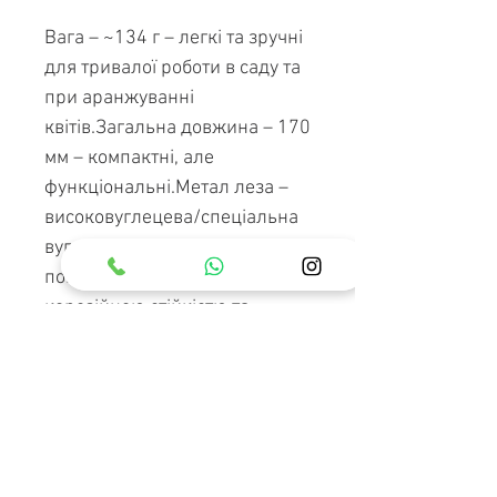
Вага – ~134 г – легкі та зручні
для тривалої роботи в саду та
при аранжуванні
квітів.Загальна довжина – 170
мм – компактні, але
функціональні.Метал леза –
високовуглецева/спеціальна
вуглецева сталь із фтористим
покриттям (з підвищеною
корозійною стійкістю та
гостротою).Метал ручок –
залізо/метал із додатковим
термопластичним
(еластомерним) покриттям
для зручного, неслизького
захвату.