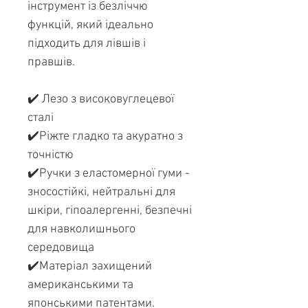
інструмент із безліччю
функцій, який ідеально
підходить для лівшів і
правшів.
✔️ Лезо з високовуглецевої
сталі
✔️Ріжте гладко та акуратно з
точністю
✔️Ручки з еластомерної гуми -
зносостійкі, нейтральні для
шкіри, гіпоалергенні, безпечні
для навколишнього
середовища
✔️Матеріал захищений
американськими та
японськими патентами.