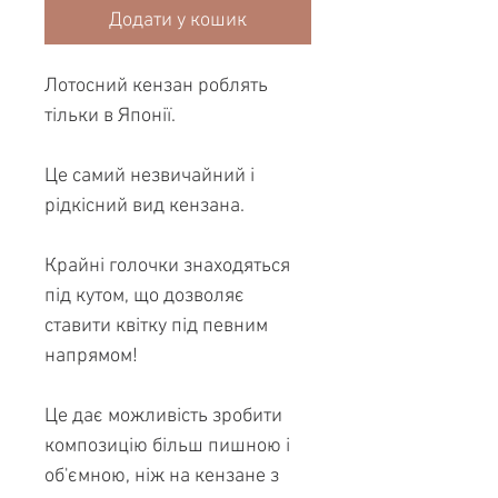
Додати у кошик
Лотосний кензан роблять
тільки в Японії.
Це самий незвичайний і
рідкісний вид кензана.
Крайні голочки знаходяться
під кутом, що дозволяє
ставити квітку під певним
напрямом!
Це дає можливість зробити
композицію більш пишною і
об'ємною, ніж на кензане з