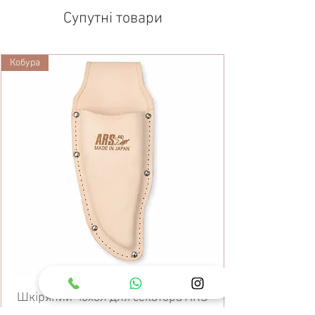
Супутні товари
Кобура
Шкіряний чохол для секатора ARS