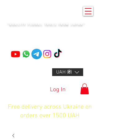
KENZAN KYIV
"QUALITY FLORAL TOOLS FROM JAPAN"
+14132318523
UAH (₴)
Log In
Free delivery across Ukraine on
orders over 1500 UAH