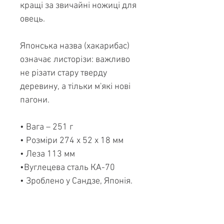
кращі за звичайні ножиці для
овець.
Японська назва (хакарибас)
означає листорізи: важливо
не різати стару тверду
деревину, а тільки м'які нові
пагони.
• Вага – 251 г
• Розміри 274 х 52 х 18 мм
• Леза 113 мм
•Вуглецева сталь КА-70
• Зроблено у Сандзе, Японія.