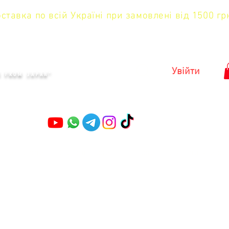
тавка по всій Україні при замовлені від 1500 гр
KYIV
Увійти
S FROM JAPAN"
Секатори
Садові Ножиці
Ножиці для стрижки ку