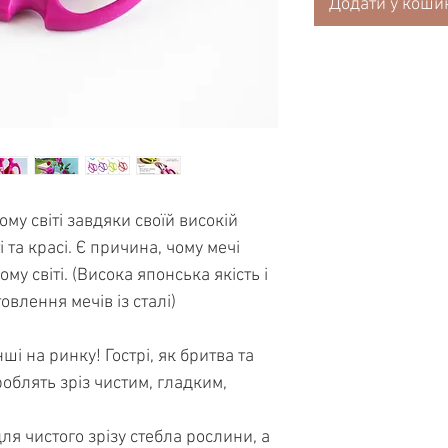
Додати у коши
ому світі завдяки своїй високій
і та красі. Є причина, чому мечі
ому світі. (Висока японська якість і
овлення мечів із сталі)
нші на ринку! Гострі, як бритва та
облять зріз чистим, гладким,
ля чистого зрізу стебла рослини, а