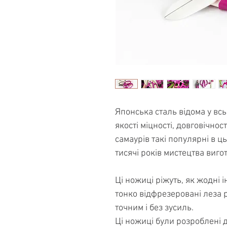
Японська сталь відома у всь
якості міцності, довговічност
самаурів такі популярні в ць
тисячі років мистецтва вигот
Ці ножиці ріжуть, як жодні і
тонко відфрезеровані леза р
точним і без зусиль.
Ці ножиці були розроблені д