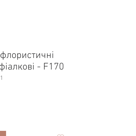
 флористичні
фіалкові - F170
01