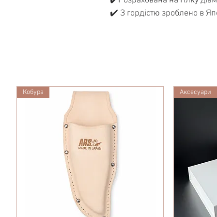
✔️Розрахована на гілку діам
✔️ З гордістю зроблено в Яп
Кобура
Аксесуари