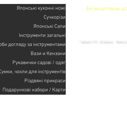
Японські кухонні ножі
Безкоштовна дос
Сучкорізи
Японські Сапи
KENZAN 
Інструменти загальні
"QUALITY FLORAL TOOL
оби догляду за інструментами
Вази и Кензани
Рукавички садові / одяг
+14132318523
Сумки, чохли для інструментів
Різдвяні прикраси
Головна
Подарункові набори / Карти