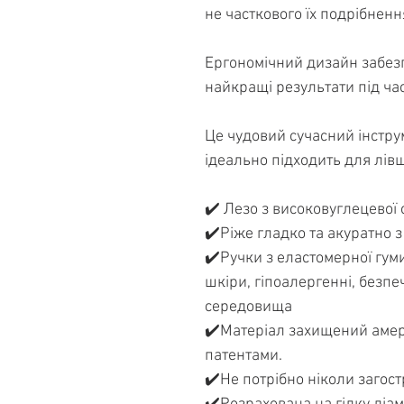
не часткового їх подрібненн
Ергономічний дизайн забез
найкращі результати під час
Це чудовий сучасний інструм
ідеально підходить для лівш
✔️ Лезо з високовуглецевої 
✔️Ріже гладко та акуратно з
✔️Ручки з еластомерної гуми
шкіри, гіпоалергенні, безп
середовища
✔️Матеріал захищений аме
патентами.
✔️Не потрібно ніколи загос