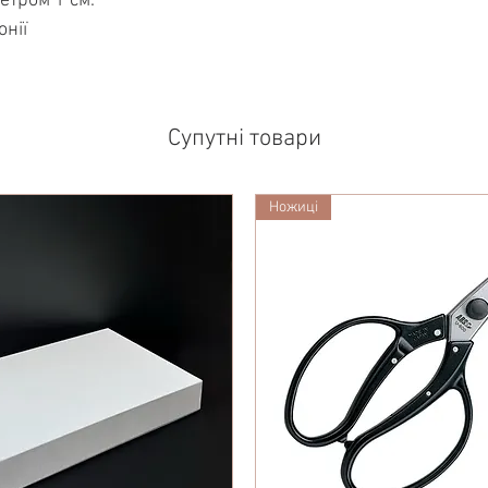
етром 1 см.
онії
Супутні товари
Ножиці