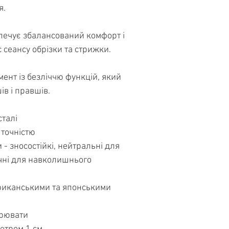
я.
печує збалансований комфорт і
 сеансу обрізки та стрижки.
ент із безліччю функцій, який
ів і правшів.
сталі
 точністю
 - зносостійкі, нейтральні для
ечні для навколишнього
риканськими та японськими
трювати