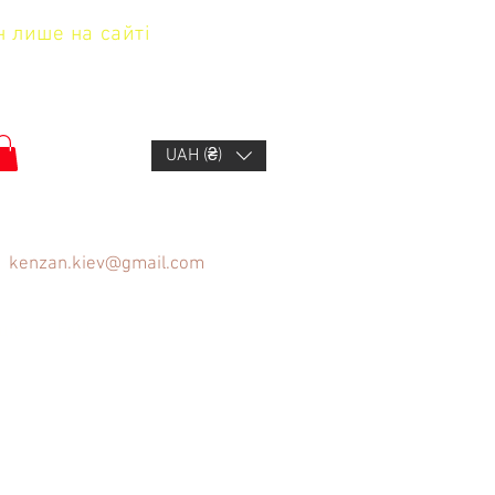
н лише на сайті
UAH (₴)
kenzan.kiev@gmail.com
щів
FAQ