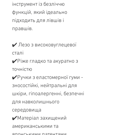
інструмент із безліччю
функцій, який ідеально
підходить для лівшів і
правшів.
✔️ Лезо з високовуглецевої
сталі
✔️Ріже гладко та акуратно з
точністю
✔️Ручки з еластомерної гуми -
зносостійкі, нейтральні для
шкіри, гіпоалергенні, безпечні
для навколишнього
середовища
✔️Матеріал захищений
американськими та
японськими патентами.