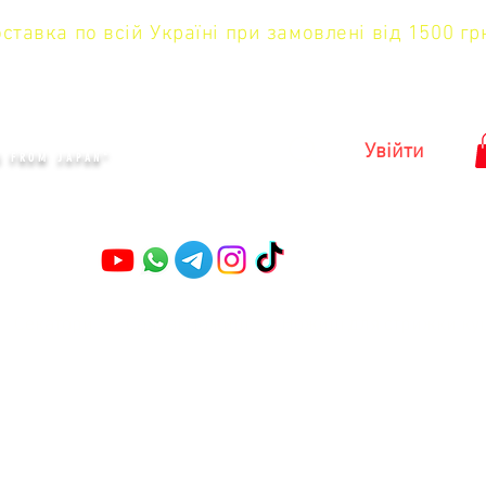
тавка по всій Україні при замовлені від 1500 гр
KYIV
Увійти
S FROM JAPAN"
Секатори
Садові Ножиці
Ножиці для стрижки ку