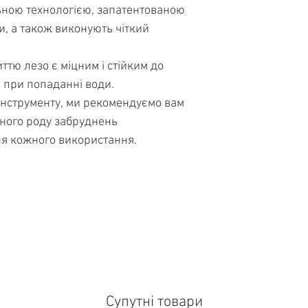
льною технологією, запатентованою
и, а також виконують чіткий
тю лезо є міцним і стійким до
ть при попаданні води.
інструменту, ми рекомендуємо вам
тного роду забруднень
ля кожного використання.
Супутні товари