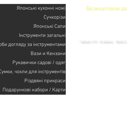
Японські кухонні ножі
Безкоштовна дос
Сучкорізи
Японські Сапи
KENZAN 
Інструменти загальні
"QUALITY FLORAL TOOL
оби догляду за інструментами
Вази и Кензани
Рукавички садові / одяг
+14132318523
Сумки, чохли для інструментів
Різдвяні прикраси
Головна
Подарункові набори / Карти