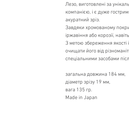
Лезо, виготовлені за уніка
компанією, і є дуже гострим
акуратний зріз.
Завдяки хромованому покрит
іржавіння або корозії, наві
З метою збереження якості 
очищати його від різномані
спеціальними засобами піс
загальна довжина 184 мм,
діаметр зрізу 19 мм,
вага 135 гр.
Made in Japan