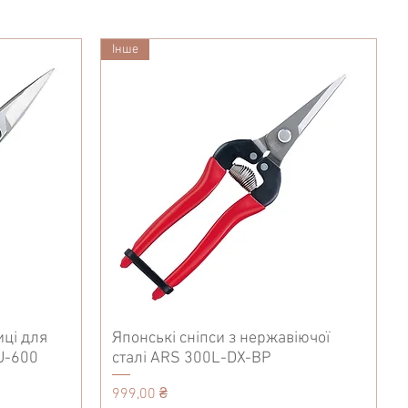
Iнше
иці для
Японські сніпси з нержавіючої
U-600
сталі ARS 300L-DX-BP
Ціна
999,00 ₴