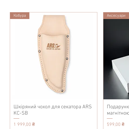
Кобура
Аксесуари
Шкіряний чохол для секатора ARS
Подарунк
KC-SB
магнітною
Ціна
Ціна
1 999,00 ₴
599,00 ₴