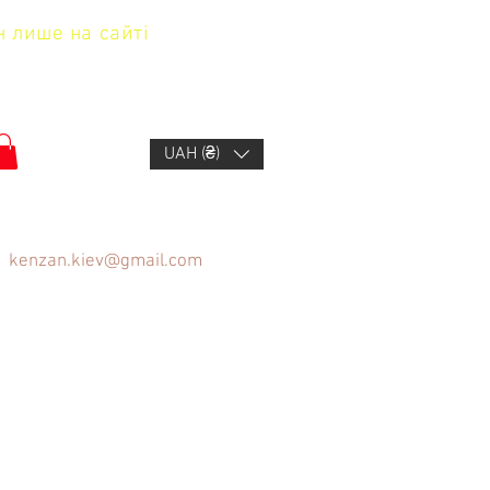
н лише на сайті
UAH (₴)
kenzan.kiev@gmail.com
щів
FAQ