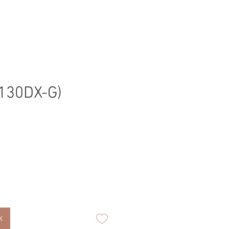
(130DX-G)
к