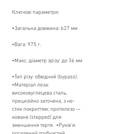
Ключові параметри:
•Загальна довжина: 627 мм
•Вага: 975 г.
•Макс. діаметр зрізу: до 36 мм
•Тип різу: обвідний (bypass).
•Матеріал леза:
високовуглецева сталь,
прецизійно заточена, з не-
стик покриттям; протилезо —
коване (stepped) для
зменшення тертя. •Руків’я:
посилений трубчастий