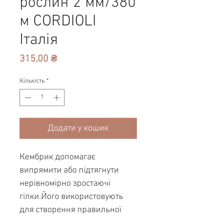
рослин 2 мм/380
м CORDIOLI
Італія
Ціна
315,00 ₴
Кількість
*
Додати у кошик
Кембрик допомагає
випрямити або підтягнути
нерівномірно зростаючі
гілки.Його використовують
для створення правильної