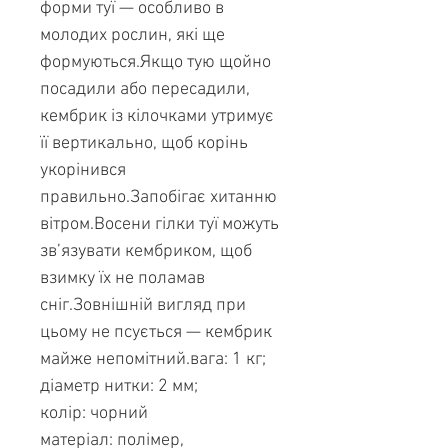
форми туї — особливо в
молодих рослин, які ще
формуються.Якщо тую щойно
посадили або пересадили,
кембрик із кілочками утримує
її вертикально, щоб корінь
укорінився
правильно.Запобігає хитанню
вітром.Восени гілки туї можуть
зв’язувати кембриком, щоб
взимку їх не поламав
сніг.Зовнішній вигляд при
цьому не псується — кембрик
майже непомітний.вага: 1 кг;
діаметр нитки: 2 мм;
колір: чорний
матеріал: полімер,