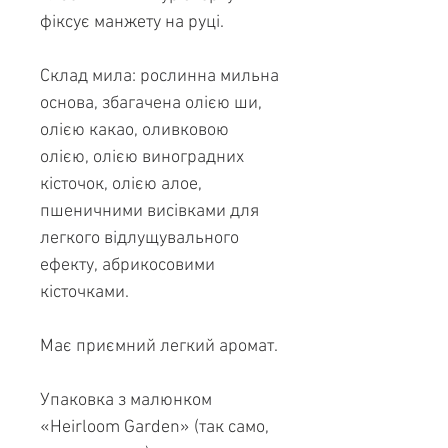
фіксує манжету на руці.
Склад мила: рослинна мильна
основа, збагачена олією ши,
олією какао, оливковою
олією, олією виноградних
кісточок, олією алое,
пшеничними висівками для
легкого відлущувального
ефекту, абрикосовими
кісточками.
Має приємний легкий аромат.
Упаковка з малюнком
«Heirloom Garden» (так само,