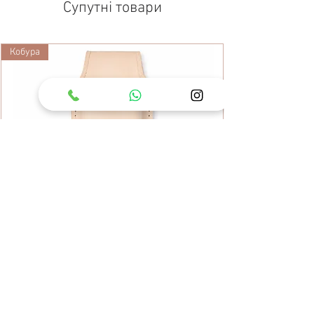
Супутні товари
Кобура
Шкіряний чохол для секатора ARS
KC-SB