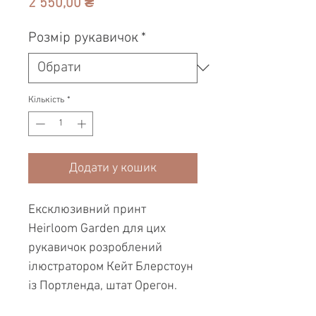
Ціна
2 550,00 ₴
Розмір рукавичок
*
Кількість
*
Додати у кошик
Ексклюзивний принт
Heirloom Garden для цих
рукавичок розроблений
ілюстратором Кейт Блерстоун
із Портленда, штат Орегон.