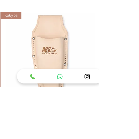
Кобура
Шкіряний чохол для секатора ARS
KC-SB