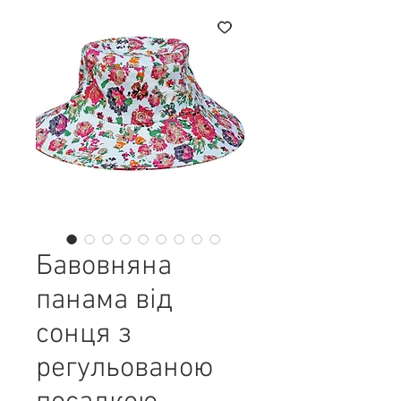
Бавовняна
панама від
сонця з
регульованою