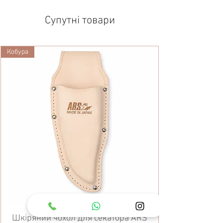
Супутні товари
Кобура
Шкіряний чохол для секатора ARS