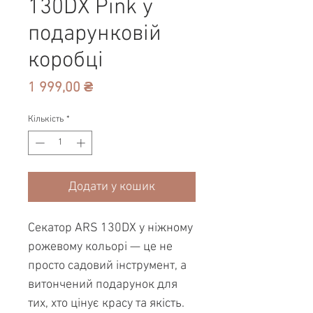
130DX Pink у
подарунковій
коробці
Ціна
1 999,00 ₴
Кількість
*
Додати у кошик
Секатор ARS 130DX у ніжному
рожевому кольорі — це не
просто садовий інструмент, а
витончений подарунок для
тих, хто цінує красу та якість.